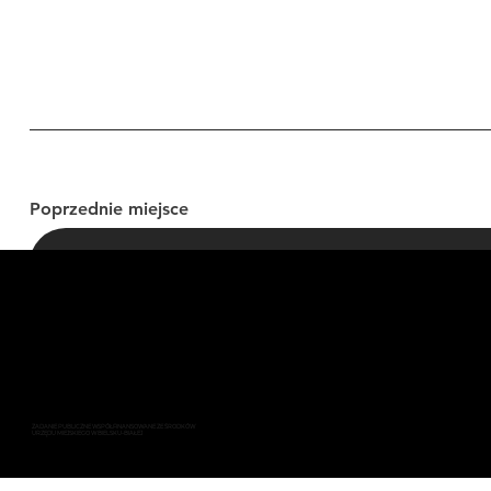
Poprzednie miejsce
LINK DO STRONY
ZADANIE PUBLICZNE WSPÓŁFINANSOWANE ZE ŚRODKÓW
URZĘDU MIEJSKIEGO W BIELSKU-BIAŁEJ