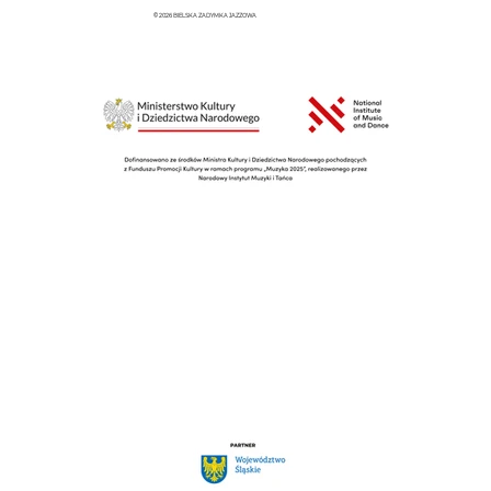
© 2026 BIELSKA ZADYMKA JAZZOWA
ZADYMKOWE ŚNIADANIE NA
DĘBOWCU