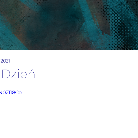
p 2021
 Dzień
7N0ZI18Co