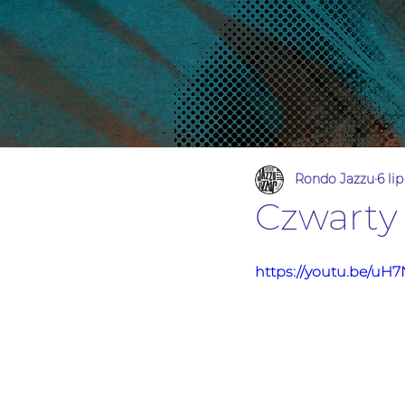
Rondo Jazzu
6 li
Czwarty
https://youtu.be/uH