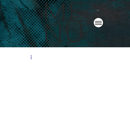
ME
NU