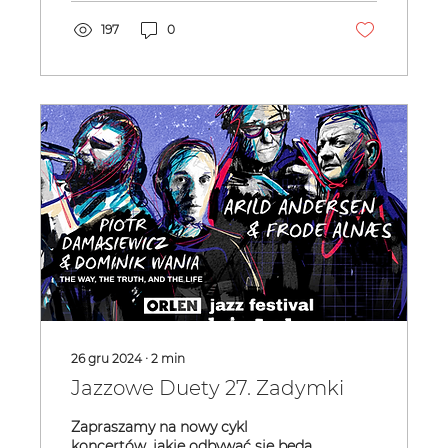
197
0
26 gru 2024
∙
2
min
Jazzowe Duety 27. Zadymki
Zapraszamy na nowy cykl
koncertów, jakie odbywać się będą