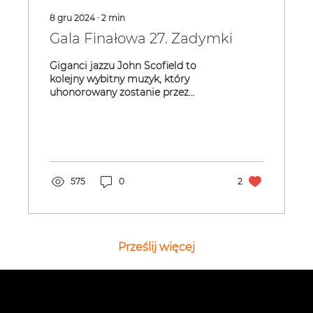
8 gru 2024
∙
2
min
Gala Finałowa 27. Zadymki
Giganci jazzu John Scofield to
kolejny wybitny muzyk, który
uhonorowany zostanie przez
Stowarzyszenie Sztuka Teatr
„Aniołem Jazzu”....
575
0
2
Prześlij więcej