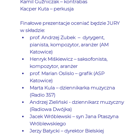
Kamil Guźniczak – kontrabas
Kacper Kuta – perkusja
Finałowe prezentacje oceniać będzie JURY 
w składzie:
prof. 
Andrzej Zubek
  –  dyrygent, 
pianista, kompozytor, aranżer (AM 
Katowice)
Henryk Miśkiewicz
 – saksofonista, 
kompozytor, aranżer
prof. 
Marian Oslislo
 – grafik (ASP 
Katowice)
Marta Kula
 – dziennikarka muzyczna 
(Radio 357)
Andrzej Zieliński
 - dziennikarz muzyczny 
(Radiowa Dwójka)
Jacek Wróblewski
 – syn Jana Ptaszyna 
Wróblewskiego
Jerzy Batycki
 – dyrektor Bielskiej 