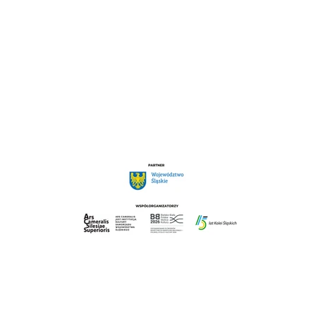
Ale Jazz!!! - Wystawa plakatów
Karoliny Glanowskiej