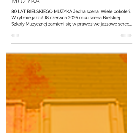
Zadymka Jazzowa
29 maj
1 minut(y) czytania
BIG-BAND ALL STARS BIELSKIEGO
MUZYKA
80 LAT BIELSKIEGO MUZYKA Jedna scena. Wiele pokoleń.
W rytmie jazzu! 18 czerwca 2026 roku scena Bielskiej
Szkoły Muzycznej zamieni się w prawdziwe jazzowe serce
Śląska. W ramach głównych obchodów Jubileuszu 80-
lecia szkoły wespół z Bielską Zadymką Jazzową 2026 –
Lato. zabrzmi projekt absolutnie wyjątkowy — Big-Band
All Stars Bielskiego Muzyka. Będziemy gościć artystów,
którzy dziś rozświetlają czołówkę polskich scen jazzowych.
Na jednej scenie spotkają się mistrzowie, pedagod