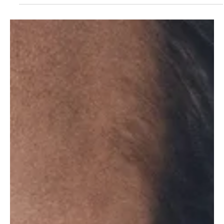
21.00 – Klub Browaria, C.H. Stara Kablownia, Czechowice-
Dziedzice ZADYMKA W BROWARII DZIEDZICE – OJF 28.
Load video
Zadymka Jazzowa
15 maj
2 minut(y) czytania
LETNIA ZADYMKA
Teaser letniej części ORLEN Jazz festiwalu 28. bielskiej
Zadymki Jazzowej Choć Bielska Zadymka Jazzowa od lat
kojarzona jest z zimową aurą, od kilku sezonów z
powodzeniem rozwija również swoją letnią odsłonę. W