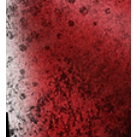
DĘBOWCU
KAPELA GÓRALSKA STRACONKA ZADYMKOWE
ŚNIADANIE - DĘBOWIEC 520 Tradycją letniej części
Zadymki stały się niedzielne śniadania w gospodzie
Dębowiec 520 - urokliwym miejscu na Dębowcu, u
podnóża Szyndzielni, z którego rozpościera się widok na
panoramę Bielska-Białej. Kapela Góralska „Straconka” to
zespół wywodzący się z dzielnicy Straconka w Bielsko-
Biała, pielęgnujący tradycje muzyczne regionu Beskidów.
Ich repertuar opiera się na autentycznej muzyce góralskiej
– żywiołowej, ry