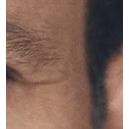
tym roku ORLEN Jazz Festival 28. Bielska Zadymka
Jazzowa odbędzie się w dniach 18–21 czerwca w Bielsku-
Białej – Polskiej Stolicy Kultury 2026 – oraz w sąsiednich
Czechowicach-Dziedzicach. Tegoroczna edycja wpisuje się
w bogaty program kulturalny miasta i podkreśla jego