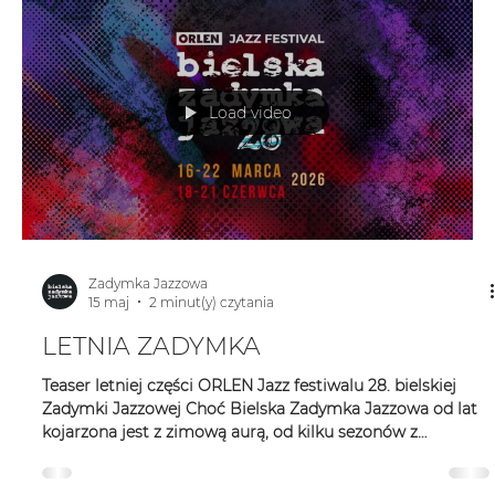
Zadymka Jazzowa
16 maj
3 minut(y) czytania
POCIĄG DO HIP-HOP JAZZU
ORLEN JAZZ FESTIWAL 28. BIELSKA ZADYMKA JAZZOWA
- LATO 19 CZERWCA - PIĄTEK 19.45 – Stacja PKP Bielsko-
Biała Główna POCIĄG DO HIP-HOP JAZZU – OJF 28. BZJ –
przejazd specjalnym składem Kolei Śląskich do stacji PKP
Czechowice-Dziedzice – przemarsz z dworca do klubu
Browaria w C.H. Stara Kablownia – Rytm ulicy - Studio
Tańca 4SOUTH x Zespół Klika - choreografia Mikołaj Strzyż