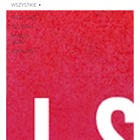
WSZYSTKIE
WSZYSTKIE
ZADYMKA
RONDO
JAZZU
KONKURS