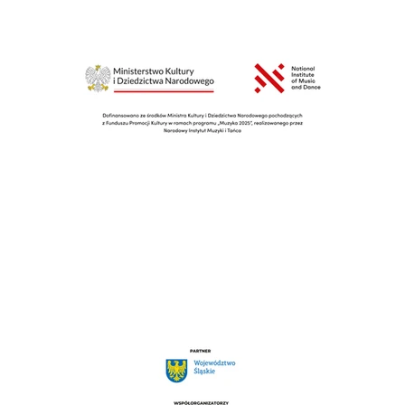
ZADYMKOWE ŚNIADANIE NA
DĘBOWCU