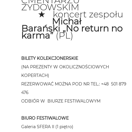
CMENTARZU
ŻYDOWSKIM
★ koncert zespołu
Michał
Barański
„No return no
karma”
(PL)
BILETY KOLEKCJONERSKIE
(NA PREZENTY W OKOLICZNOŚCIOWYCH
KOPERTACH)
REZERWOWAĆ MOŻNA POD NR TEL.: +48 501 879
476
ODBIÓR W BIURZE FESTIWALOWYM
BIURO FESTIWALOWE
Galeria SFERA II (1 piętro)