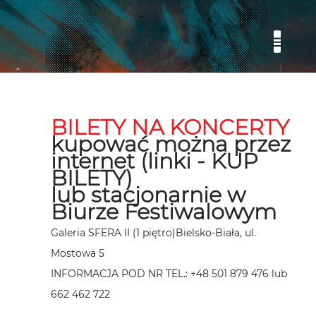
BILETY NA KONCERTY
kupować można przez
internet (linki - KUP
BILETY)
lub stacjonarnie w
Biurze Festiwalowym
Galeria SFERA II (1 piętro)
Bielsko-Biała, ul.
Mostowa 5
INFORMACJA POD NR TEL.: +48 501 879 476 lub
662 462 722