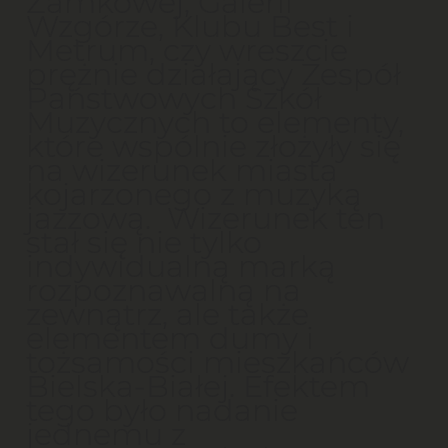
Zamkowej, Galerii
Wzgórze, Klubu Best i
Metrum, czy wreszcie
prężnie działający Zespół
Państwowych Szkół
Muzycznych to elementy,
które wspólnie złożyły się
na wizerunek miasta
kojarzonego z muzyką
jazzową. Wizerunek ten
stał się nie tylko
indywidualną marką
rozpoznawalną na
zewnątrz, ale także
elementem dumy i
tożsamości mieszkańców
Bielska-Białej. Efektem
tego było nadanie
jednemu z