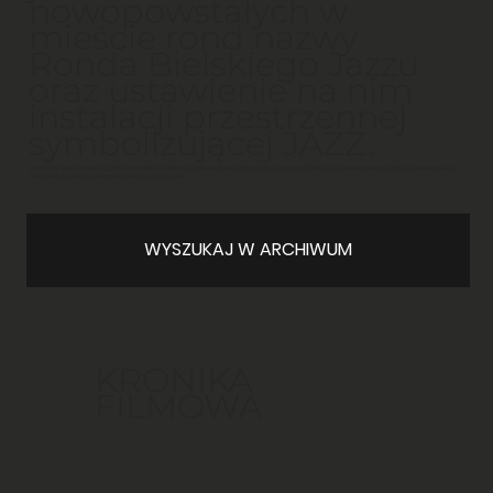
nowopowstałych w
mieście rond nazwy
Ronda Bielskiego Jazzu
oraz ustawienie na nim
instalacji przestrzennej
symbolizującej JAZZ.
Internetowy wortal
rondojazzu.pl
jest narzędziem do zbierania i upowszechniania informacji na temat historii i bieżących dokonań twórców, instytucji, stowarzyszeń i
ludzi zaangażowanych w tworzenie bielskiej sceny jazzowej.
WYSZUKAJ W ARCHIWUM
KRONIKA
FILMOWA