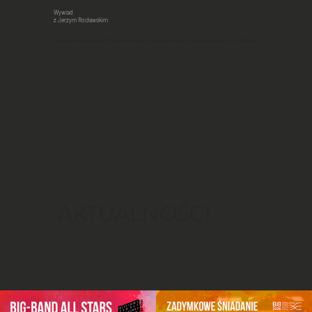
Wywiad
z Jerzym Rocławskim
O pierwszym klubie jazzowym "Piątawka" w rozmowie z Andrzejem Hermanem opowiada jego założyciel Jerzy Rocławski.
AKTUALNOŚCI