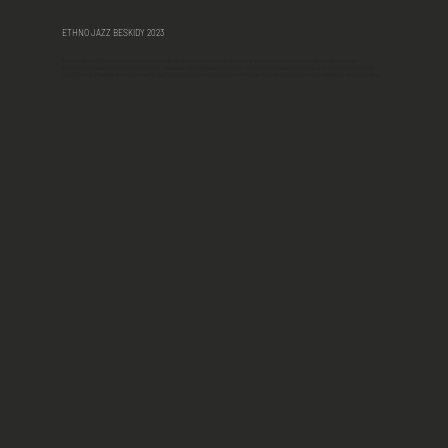
ETHNO JAZZ BESKIDY 2023
Twórcy Bielskiej Zadymki Jazzowej zapraszają na nowy festiwal, który w unikalny sposób łączy turystykę z uczestnictwem w
warsztatach i koncertach muzycznych, a wszystko w przepięknych, jesiennych plenerach Beskidów. Druga edycja festiwalu ETHNO
JAZZ BESKIDY odbyła się w dniach od 13 do 15 października w schroniskach PTTK na Błatniej i Szyndzielni oraz w Bielsku-Białej i Bystrej.