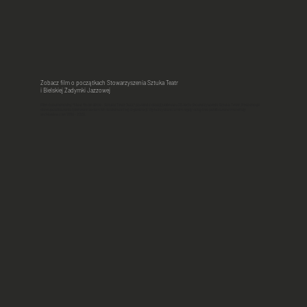
Zobacz film o początkach Stowarzyszenia Sztuka Teatr
i Bielskiej Zadymki Jazzowej
Film dokumentalny "Nasz fin de siècle - Sztuka Teatr Jazz" powstał z okazji jubileuszu 25-lecia Stowarzyszenia Sztuka Teatr. Prezentuje
okres powstawania i pierwsze siedem lat działalności tej organizacji. Wykorzystano w nim nigdy dotąd nie publikowane materiały
archiwalne z lat 1996 - 2003.