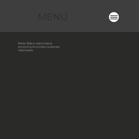
MENU
Bielsko-Biała to ważne miejsce
artystycznej komunikacji na jazzowej
mapie świata.