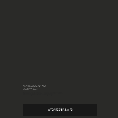
XXV BIELSKA ZADYMKA
JAZZOWA 2023
Zapraszamy na relację filmową z zimowej części Zadymki 2023.
Więcej szczegółów na stronie
www.zadymka.pl
WYDARZENIA NA FB