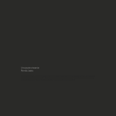
Uroczyste otwarcie
Ronda Jazzu
25 czerwca 2021 roku w ramach Lotos Jazz Festiwal 23 edycji Bielskiej Zadymki Jazzowej odbyło się uroczyste odsłonięcie
instalacji przestrzennej Rondo JAZZU. Otwarcia dokonał w towarzystwie prezydenta miasta Bielska-Białej oraz licznego
grona miłośników jazzu Wynton Marsalis legendarny muzyk i propagator jazzu na świecie.