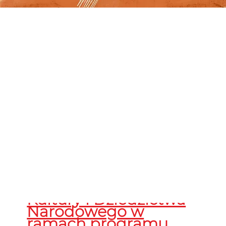
Uwaga! Odpłatność za
udział w festiwalu
obejmuje wyłącznie
koszty
zakwaterowania i
wyżywienia
uczestników.
Wszelkie
koszty związane z
organizacją festiwalu,
programem
artystycznym,
warsztatami itp.
uzyskały
dofinansowanie ze
środków Ministra
Kultury i Dziedzictwa
Narodowego w
ramach programu