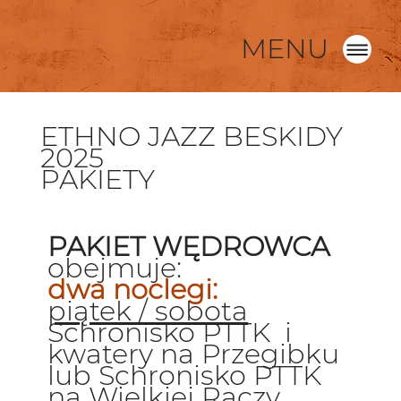
MENU
ETHNO JAZZ BESKIDY
2025
PAKIETY
PAKIET WĘDROWCA
obejmuje:
dwa noclegi:
piątek / sobota
Schronisko PTTK i
kwatery na Przegibku
lub Schronisko PTTK
na Wielkiej Raczy