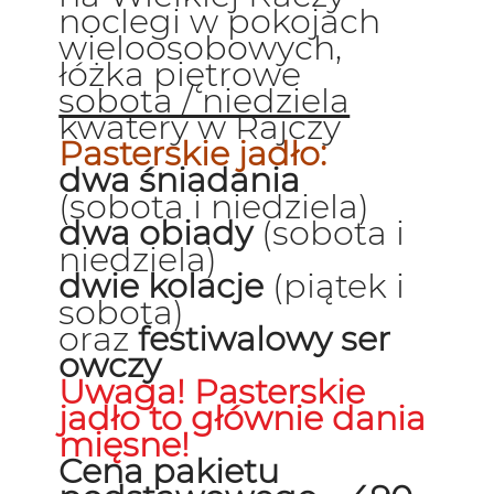
noclegi w pokojach
wieloosobowych,
łóżka piętrowe
sobota / niedziela
kwatery w Rajczy
Pasterskie jadło:
dwa śniadania
(sobota i niedziela)
dwa obiady
(sobota i
niedziela)
dwie kolacje
(piątek i
sobota)
oraz
festiwalowy ser
owczy
Uwaga! Pasterskie
jadło to głównie dania
mięsne!
Cena pakietu