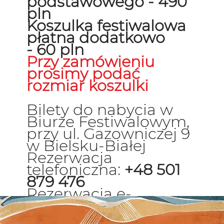
podstawowego -
490
pln
Koszulka festiwalowa
płatna dodatkowo
-
60 pln
Przy zamówieniu
prosimy podać
rozmiar koszulki
​​​Bilety do nabycia w
Biurze Festiwalowym,
przy ul. Gazowniczej 9
w Bielsku-Białej
Rezerwacja
telefoniczna:
+48 501
879 476
Rezerwacja e-
mailowa:
biuro.ejb@g
mail.com