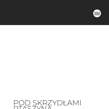
MENU
POD SKRZYDŁAMI
PTASZYNA