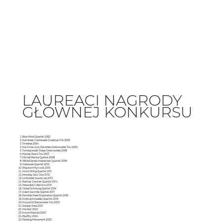
LAUREACI NAGRODY
GŁÓWNEJ KONKURSU
​Blue Mind Quartet 2002
Raminiak-Garbowski-Gradziuk Trio 2003
Timeless 2004
Kaczmarczyk-Barański-Dobrowolski Trio 2005
Tomaszewski-Święs-Dobrowolski 2006
Maciej Obara Trio 2007
Michał Wierba Quintet 2008
Witold Janiak Mainstreet Quartet 2009
Outbreak Quartet 2010
Wojciech Myrczek 2010
Atom String Quartet 2011
Interplay Jazz Duo 2012
Lichtański Sound Lab 2013
Bartosz Dworak Quartet 2014
Weezdob Collective 2015
Global Schwung Quintet 2016
Adam Jarzmik Quintet 2017
Dominik Kisiel Exploration Quartet 2018
Andrzej Kowalski Quartet 2019
Krzysztof Baranowski Trio 2020
Joaquin Sosa 2021
Horntet 2022
Know Material 2023
Blu/Bry 2024
Fleeting Monument 2025