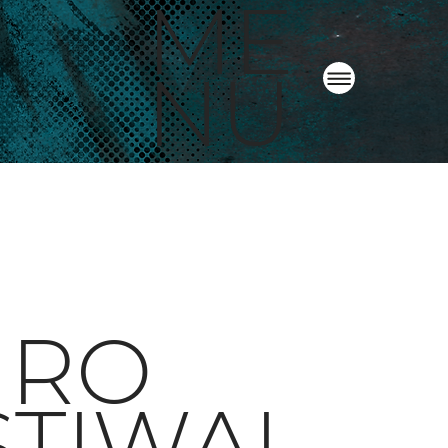
ME
NU
URO
STIWAL