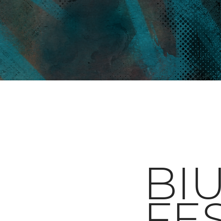
BI
FE