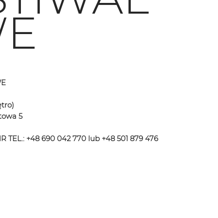
E
WE
ętro)
stowa 5
EL.: +48 690 042 770 lub +48 501 879 476