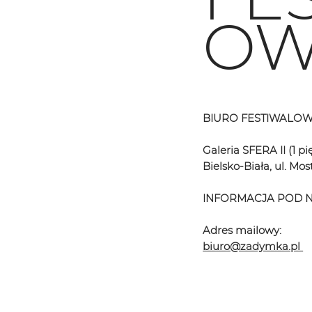
OW
BIURO FESTIWALO
Galeria SFERA II (1 pi
Bielsko-Biała, ul. Mo
INFORMACJA POD NR T
Adres mailowy:
biuro@zadymka.pl