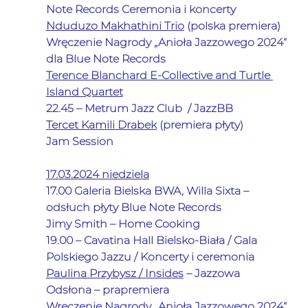
Note Records Ceremonia i koncerty           
Nduduzo Makhathini Trio
 (polska premiera) 
Wręczenie Nagrody 
„Anioła Jazzowego 2024” 
dla Blue Note Records
Terence Blanchard E-Collective and Turtle 
Island Quartet
22.45 – Metrum Jazz Club  / JazzBB
Tercet Kamili Drabek
 (premiera płyty)
Jam Session
17.03.2024 niedziela
17.00 Galeria Bielska BWA, Willa Sixta – 
odsłuch płyty Blue Note Records
Jimy Smith – Home Cooking
19.00 – Cavatina Hall Bielsko-Biała / Gala 
Polskiego Jazzu / Koncerty i ceremonia           
Paulina Przybysz / Insides
 – Jazzowa 
Odsłona 
– prapremiera
Wręczenie Nagrody 
„Anioła Jazzowego 2024” 