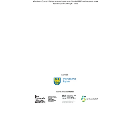
Ale Jazz!!! - Wystawa plakatów
Karoliny Glanowskiej