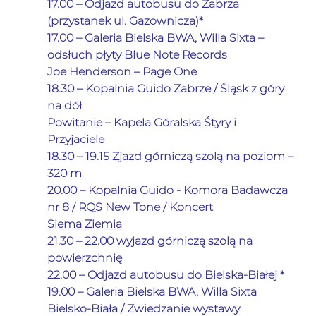
17.00 – Odjazd autobusu do Zabrza 
(przystanek ul. Gazownicza)*
17.00 – Galeria Bielska BWA, Willa Sixta – 
odsłuch płyty Blue Note Records 
Joe Henderson – Page One
18.30 – Kopalnia Guido Zabrze / Śląsk z góry 
na dół
Powitanie – 
Kapela Góralska Śtyry i 
Przyjaciele 
18.30 – 19.15 Zjazd górniczą szolą na poziom – 
320 m
20.00 – Kopalnia Guido - Komora Badawcza 
nr 8 / RQS New Tone / Koncert
Siema Ziemia
21.30 – 22.00 wyjazd górniczą szolą na 
powierzchnię
22.00 – Odjazd autobusu do Bielska-Białej *
19.00 – Galeria Bielska BWA, Willa Sixta 
Bielsko-Biała / Zwiedzanie wystawy           