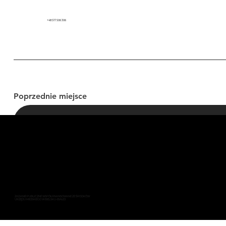
+48 517 506 306
Poprzednie miejsce
LINK DO STRONY
ZADANIE PUBLICZNE WSPÓŁFINANSOWANE ZE ŚRODKÓW
URZĘDU MIEJSKIEGO W BIELSKU-BIAŁEJ