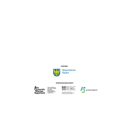
DĘBOWCU