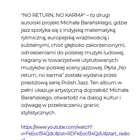
"
NO RETURN, NO KARMA
" – to drugi 
autorski projekt Michała Barańskiego, gdzie 
jazz spotyka się z indyjską matematyką 
rytmiczną, europejską wrażliwością i 
subtelnymi, choć głęboko zakorzenionymi, 
odniesieniami do polskiej muzyki ludowej, 
nagrany w towarzystwie utytułowanych 
muzyków polskiej sceny jazzowej. Płyta „
No 
return, no karma
” została wydana przez 
prestiżową serię Polish Jazz. Ten album w 
pełni ukazuje artystyczną dojrzałość Michała 
Barańskiego, otwartość na dialog kultur i 
odwagę w przekraczaniu granic 
stylistycznych. 
https://www.youtube.com/watch?
v=FkEocf34QdU&list=RDFkEocf34QdU&start_radio