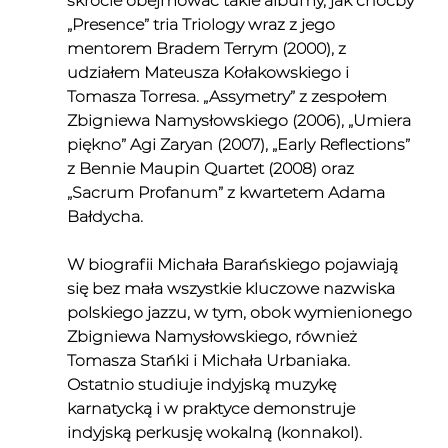
skrócie obejmować takie albumy, jak choćby 
„Presence” tria Triology wraz z jego 
mentorem Bradem Terrym (2000), z 
udziałem Mateusza Kołakowskiego i 
Tomasza Torresa. „Assymetry” z zespołem 
Zbigniewa Namysłowskiego (2006), „Umiera 
piękno” Agi Zaryan (2007), „Early Reflections” 
z Bennie Maupin Quartet (2008) oraz 
„Sacrum Profanum” z kwartetem Adama 
Bałdycha.
W biografii Michała Barańskiego pojawiają 
się bez mała wszystkie kluczowe nazwiska 
polskiego jazzu, w tym, obok wymienionego 
Zbigniewa Namysłowskiego, również 
Tomasza Stańki i Michała Urbaniaka. 
Ostatnio studiuje indyjską muzykę 
karnatycką i w praktyce demonstruje 
indyjską perkusję wokalną (konnakol). 