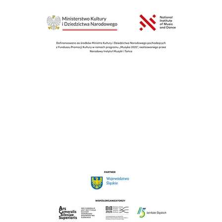
Ale Jazz!!! - Wystawa plakatów
Karoliny Glanowskiej