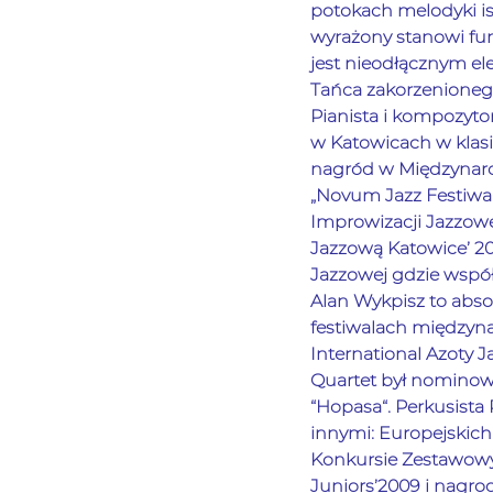
potokach melodyki is
wyrażony stanowi fu
jest nieodłącznym el
Tańca zakorzenionego 
Pianista i kompozyto
w Katowicach w klasie
nagród w Międzynaro
„Novum Jazz Festiwa
Improwizacji Jazzow
Jazzową Katowice’ 201
Jazzowej gdzie współ
Alan Wykpisz to abs
festiwalach międzyna
International Azoty J
Quartet był nominowa
“Hopasa“. Perkusista
innymi: Europejskich
Konkursie Zestawowy
Juniors’2009 i nagro