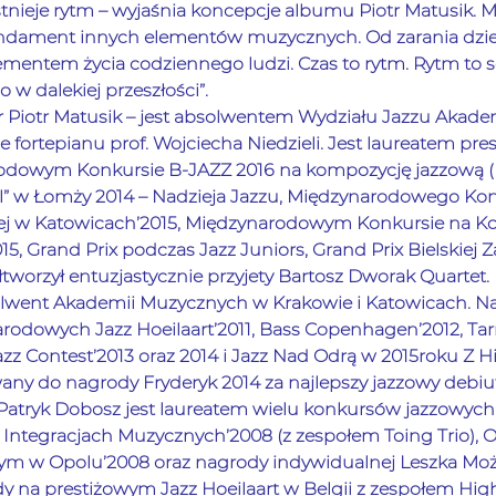
tnieje rytm – wyjaśnia koncepcje albumu Piotr Matusik. 
ndament innych elementów muzycznych. Od zarania dziej
ementem życia codziennego ludzi. Czas to rytm. Rytm to se
w dalekiej przeszłości”.
r Piotr Matusik – jest absolwentem Wydziału Jazzu Akade
 fortepianu prof. Wojciecha Niedzieli. Jest laureatem pre
dowym Konkursie B-JAZZ 2016 na kompozycję jazzową (Be
l” w Łomży 2014 – Nadzieja Jazzu, Międzynarodowego Ko
ej w Katowicach’2015, Międzynarodowym Konkursie na K
5, Grand Prix podczas Jazz Juniors, Grand Prix Bielskiej 
tworzył entuzjastycznie przyjety Bartosz Dworak Quartet. 
olwent Akademii Muzycznych w Krakowie i Katowicach. N
rodowych Jazz Hoeilaart’2011, Bass Copenhagen’2012, Ta
azz Contest’2013 oraz 2014 i Jazz Nad Odrą w 2015roku Z H
ny do nagrody Fryderyk 2014 za najlepszy jazzowy debiu
 Patryk Dobosz jest laureatem wielu konkursów jazzowych
 Integracjach Muzycznych’2008 (z zespołem Toing Trio), 
m w Opolu’2008 oraz nagrody indywidualnej Leszka Możd
dy na prestiżowym Jazz Hoeilaart w Belgii z zespołem High