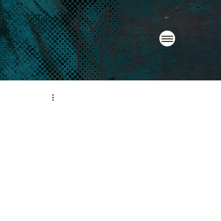
ME
NU