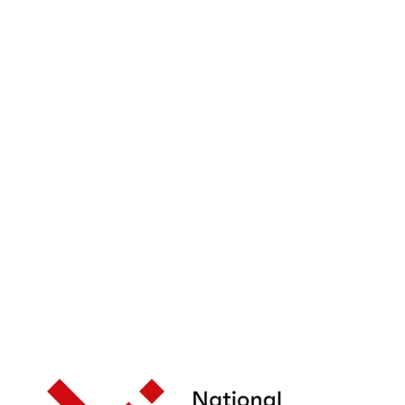
oszenie na
erencję prasową