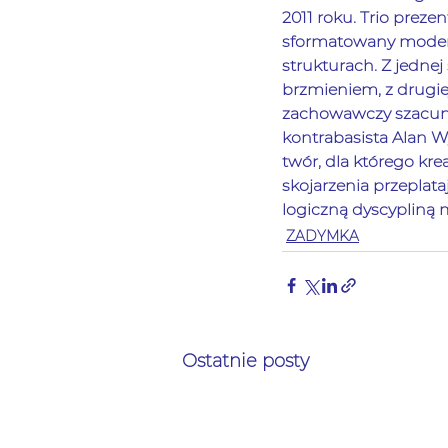
2011 roku. Trio preze
sformatowany modern-
strukturach. Z jedne
brzmieniem, z drugie
zachowawczy szacunek 
kontrabasista Alan W
twór, dla którego kr
skojarzenia przepla
logiczną dyscypliną
ZADYMKA
Ostatnie posty