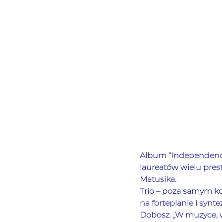
Album “Independence
laureatów wielu pres
Matusika.
Trio – poza samym k
na fortepianie i synt
Dobosz. „W muzyce, 