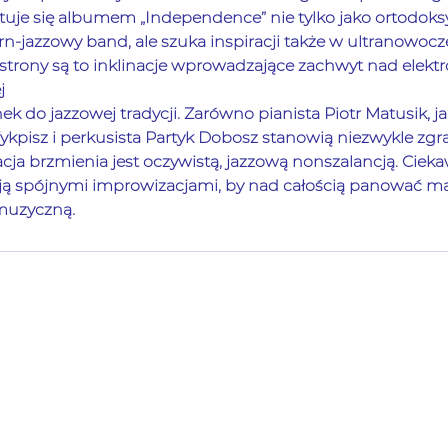
ntuje się albumem „Independence” nie tylko jako ortodoksy
jazzowy band, ale szuka inspiracji także w ultranowocz
j strony są to inklinacje wprowadzające zachwyt nad elekt
j
do jazzowej tradycji. Zarówno pianista Piotr Matusik, jak
ykpisz i perkusista Partyk Dobosz stanowią niezwykle zgra
eacja brzmienia jest oczywistą, jazzową nonszalancją. Cie
tają spójnymi improwizacjami, by nad całością panować 
 muzyczną.