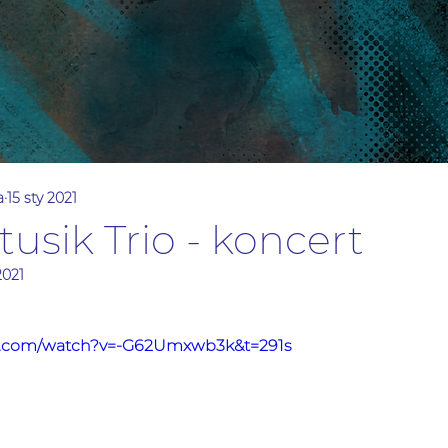
a
15 sty 2021
tusik Trio - koncert
2021
e.com/watch?v=-G62Umxwb3k&t=291s