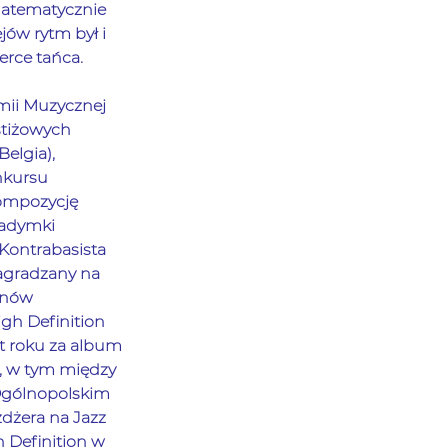
Matematycznie 
ów rytm był i 
rce tańca. 
mii Muzycznej 
stiżowych 
lgia), 
nkursu 
ompozycję 
Zadymki 
Kontrabasista 
agradzany na 
rnów 
igh Definition 
t roku za album 
, w tym między 
Ogólnopolskim 
żera na Jazz 
 Definition w 