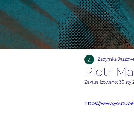
Zadymka Jazzow
Piotr Ma
Zaktualizowano:
30 sty 
https://www.youtub