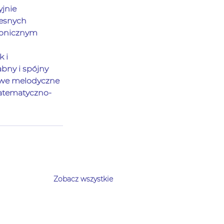
jnie 
esnych 
ronicznym 
 i 
bny i spójny 
kawe melodyczne 
matematyczno-
Zobacz wszystkie