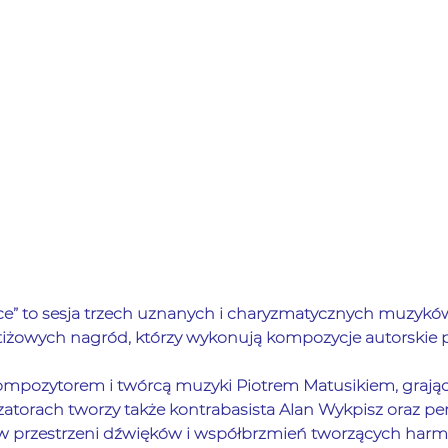
” to sesja trzech uznanych i charyzmatycznych muzyków
tiżowych nagród, którzy wykonują kompozycje autorskie pi
ompozytorem i twórcą muzyki Piotrem Matusikiem, grając
ezatorach tworzy także kontrabasista Alan Wykpisz oraz per
w przestrzeni dźwięków i współbrzmień tworzących harm