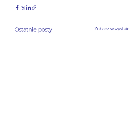
Zobacz wszystkie
Ostatnie posty