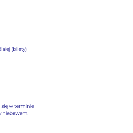
łej (bilety)  
się w terminie 
my niebawem. 