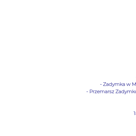
- Zadymka w Mi
- 
Przemarsz Zadym
1