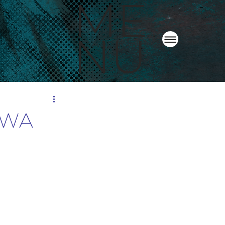
ME
NU
OWA