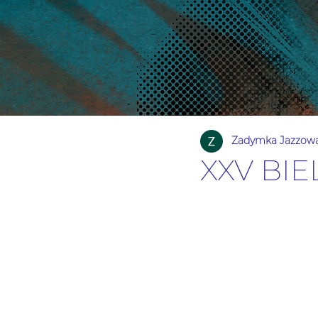
Zadymka Jazzow
XXV BI