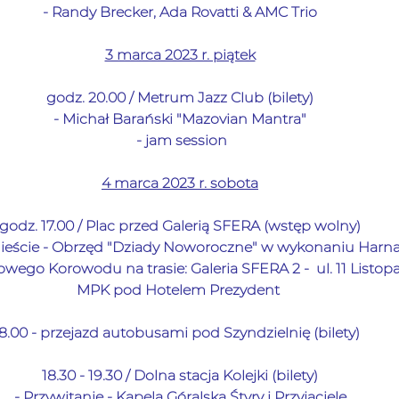
- Randy Brecker, Ada Rovatti & AMC Trio 
3 marca 2023 r. piątek
godz. 20.00 / Metrum Jazz Club (bilety) 
- Michał Barański "Mazovian Mantra" 
- jam session
4 marca 2023 r. sobota
godz. 17.00 / Plac przed Galerią SFERA (wstęp wolny) 
eście 
- 
Obrzęd "Dziady Noworoczne" w wykonaniu Harna
kowego Korowodu
 na trasie: Galeria SFERA 2 -  ul. 11 Listo
MPK pod Hotelem Prezydent  
8.00 - przejazd autobusami pod Szyndzielnię (bilety)   
18.30 - 19.30 / Dolna stacja Kolejki (bilety) 
- 
Przywitanie - Kapela Góralska Śtyry i Przyjaciele