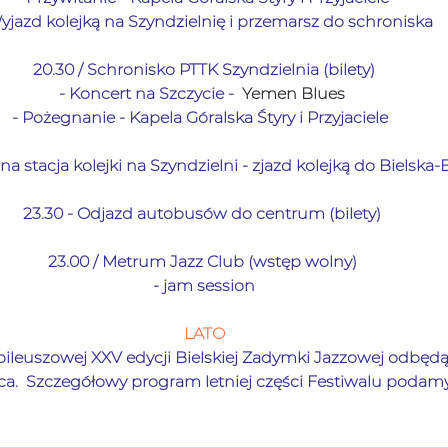
yjazd kolejką na Szyndzielnię i przemarsz do schroniska
20.30 / Schronisko PTTK Szyndzielnia (bilety)
- 
Koncert na Szczycie -  
Yemen Blues
- 
Pożegnanie - Kapela Góralska Śtyry i Przyjaciele 
na stacja kolejki na Szyndzielni - zjazd kolejką do Bielska-Bia
23.30 - Odjazd autobusów do centrum (bilety) 
23.00 / Metrum Jazz Club (wstęp wolny) 
- jam session
LATO
leuszowej XXV edycji Bielskiej Zadymki Jazzowej odbędą 
wca.  Szczegółowy program letniej części Festiwalu poda