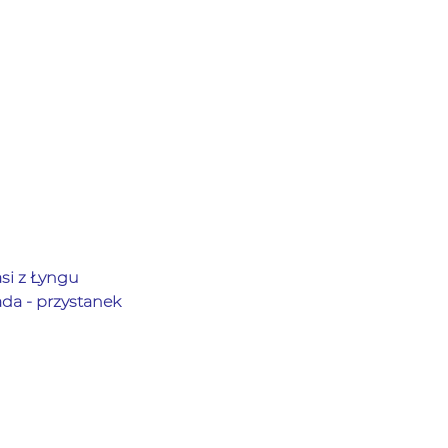
si z Łyngu
pada - przystanek 