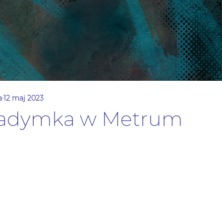
a
12 maj 2023
 Zadymka w Metrum