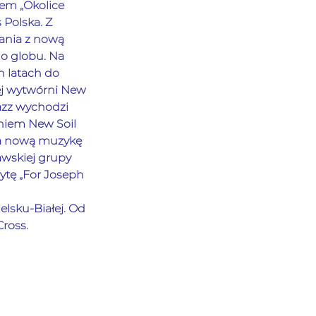
em „Okolice 
 Polska. Z 
ania z nową 
o globu. Na 
 latach do 
ej wytwórni New 
azz wychodzi 
niem New Soil 
na nową muzykę 
wskiej grupy 
ytę „For Joseph 
sku-Białej. Od 
Cross.