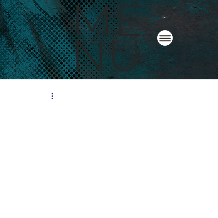
ME
NU