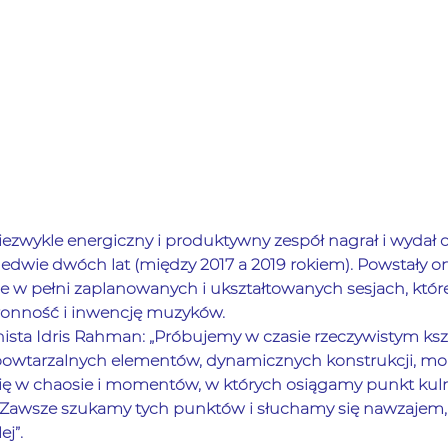
niezwykle energiczny i produktywny zespół nagrał i wydał 
dwie dwóch lat (między 2017 a 2019 rokiem). Powstały o
 w pełni zaplanowanych i ukształtowanych sesjach, które
onność i inwencję muzyków.
nista Idris Rahman: „Próbujemy w czasie rzeczywistym ksz
owtarzalnych elementów, dynamicznych konstrukcji, m
ię w chaosie i momentów, w których osiągamy punkt kulm
. Zawsze szukamy tych punktów i słuchamy się nawzajem,
j”.