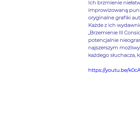
Ich brzmienie niełatw
improwizowaną punko
oryginalne grafiki au
Każde z ich wydawnic
„Brzemienie Ill Consi
potencjalnie nieogr
najszerszym możliwym
każdego słuchacza, k
https://youtu.be/k0