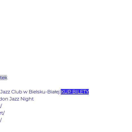
ątek
Jazz Club w Bielsku-Białej 
KUP BILETY
don Jazz Night
/
t/
/