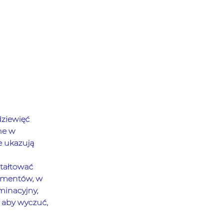
dziewięć 
ne w 
 ukazują 
tałtować 
omentów, w 
inacyjny, 
 aby wyczuć, 