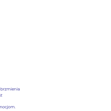
 brzmienia 
z 
emocjom. 