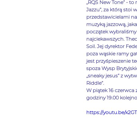
„RQS New Tone” - to
Jazzu”, za którą stoi 
przedstawicielami n
muzyką jazzową, jak
początek wybraliśmy 
najciekawszych. Theo
Soil. Jej dyrektor Fe
poza wąskie ramy gat
jest przyśpieszenie 
spoza Wysp Brytyjsk
„sneaky jesus” z wyt
Riddle”.
W piątek 16 czerwca
godziny 19.00 kolejno
https://youtu.be/x2G