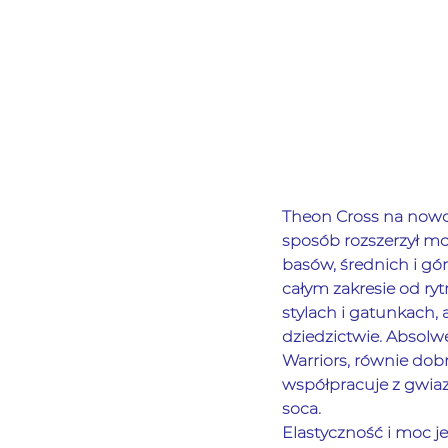
Theon Cross na nowo 
sposób rozszerzył mo
basów, średnich i gó
całym zakresie od ry
stylach i gatunkach,
dziedzictwie. Absolw
Warriors, równie dobr
współpracuje z gwiaz
soca.
Elastyczność i moc j