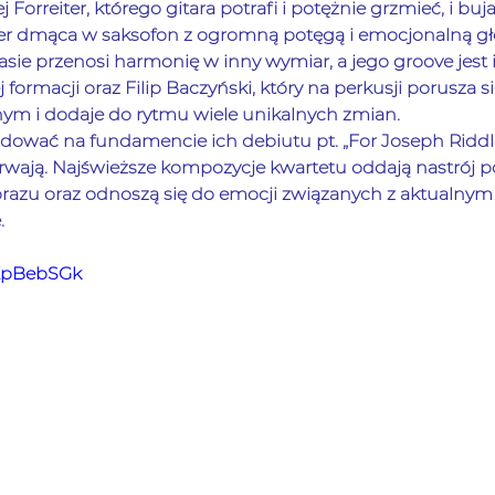
 Forreiter, którego gitara potrafi i potężnie grzmieć, i bujać
ber dmąca w saksofon z ogromną potęgą i emocjonalną gł
basie przenosi harmonię w inny wymiar, a jego groove jest
 formacji oraz Filip Baczyński, który na perkusji porusza s
m i dodaje do rytmu wiele unikalnych zmian.
dować na fundamencie ich debiutu pt. „For Joseph Riddle
ają. Najświeższe kompozycje kwartetu oddają nastrój po
brazu oraz odnoszą się do emocji związanych z aktualnym 
.
-ZpBebSGk