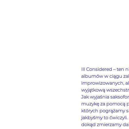
Ill Considered – ten 
albumów w ciągu zale
improwizowanych, ale
wyjątkową wszechstr
Jak wyjaśnia saksofo
muzykę za pomocą p
których pogrążamy s
jakbyśmy to ćwiczyli
dokąd zmierzamy dale