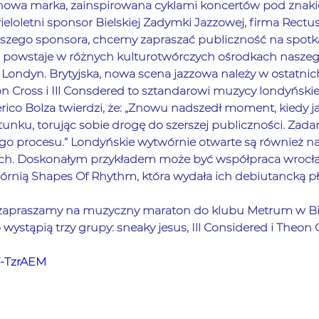
 nowa marka, zainspirowana cyklami koncertów pod znaki
wieloletni sponsor Bielskiej Zadymki Jazzowej, firma Rectus
aszego sponsora, chcemy zapraszać publiczność na spotk
a powstaje w różnych kulturotwórczych ośrodkach naszeg
Londyn. Brytyjska, nowa scena jazzowa należy w ostatnich
n Cross i Ill Consdered to sztandarowi muzycy londyński
derico Bolza twierdzi, że: „Znowu nadszedł moment, kiedy j
unku, torując sobie drogę do szerszej publiczności. Zada
tego procesu.” Londyńskie wytwórnie otwarte są również 
ich. Doskonałym przykładem może być współpraca wrocła
wórnią Shapes Of Rhythm, która wydała ich debiutancką pł
 zapraszamy na muzyczny maraton do klubu Metrum w Biel
 wystąpią trzy grupy: sneaky jesus, Ill Considered i Theon 
T-TzrAEM