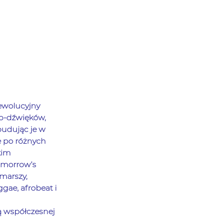
ewolucyjny 
b-dźwięków, 
udując je w 
 po różnych 
kim 
omorrow’s 
marszy, 
ae, afrobeat i 
ą współczesnej 