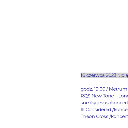
16 czerwca 2023 r. pi
godz. 19.00 / Metrum 
RQS New Tone – Lon
sneaky jesus 
/koncert
Ill Considered 
/koncer
Theon Cross
 /koncert