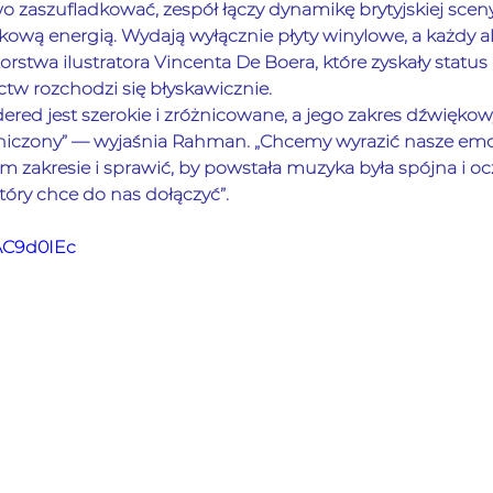
o zaszufladkować, zespół łączy dynamikę brytyjskiej sceny
wą energią. Wydają wyłącznie płyty winylowe, a każdy a
torstwa ilustratora Vincenta De Boera, które zyskały status
tw rozchodzi się błyskawicznie.
dered jest szerokie i zróżnicowane, a jego zakres dźwiękowy
aniczony” — wyjaśnia Rahman. „Chcemy wyrazić nasze emo
 zakresie i sprawić, by powstała muzyka była spójna i ocz
tóry chce do nas dołączyć”.
cAC9d0IEc