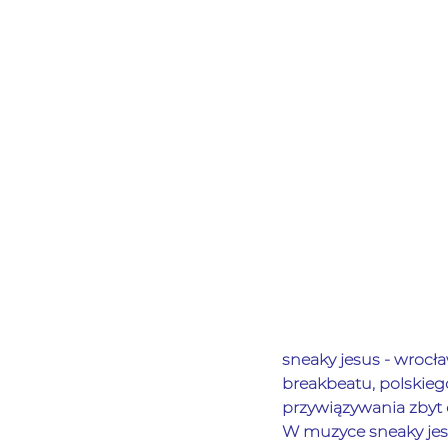
sneaky jesus - wrocł
breakbeatu, polskieg
przywiązywania zbyt 
W muzyce sneaky jesu