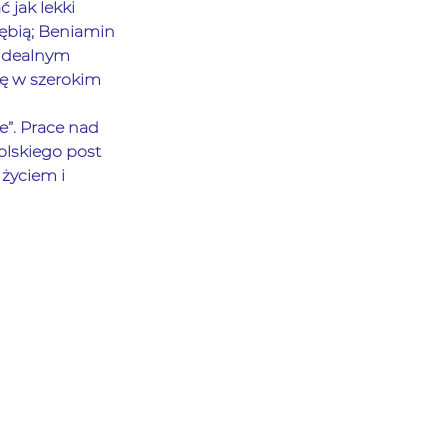
 jak lekki 
ębią; Beniamin 
 idealnym 
ię w szerokim 
”. Prace nad 
lskiego post 
życiem i 