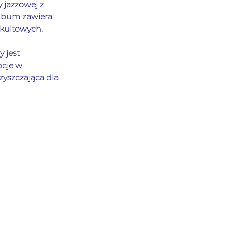
 jazzowej z 
lbum zawiera 
 kultowych. 
 jest 
cje w 
yszczająca dla 