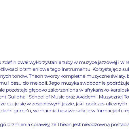
zdefiniował wykorzystanie tuby w muzyce jazzowej i w r
żliwości brzmieniowe tego instrumentu. Korzystając z su
rnych tonów, Theon tworzy kompletne muzyczne światy, b
tmu i basu do melodii. Jego muzyka swobodnie podróżuje
 ale pozostaje głęboko zakorzeniona w afrykańsko-karaibs
ent Guildhall School of Music oraz Akademii Muzycznej T
ze czuje się w zespołowym jazzie, jak i podczas ulicznych 
dami grime'u, wzmacnia basowe sekcje w formacjach regg
ego brzmienia sprawiły, że Theon jest nieodzowną postaci