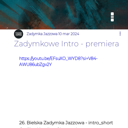
Zadymka Jazzowa
10 mar 2024
Zadymkowe Intro - premiera
https://youtu.be/EFsuXO_WYD8?si=V84-
AWU86ubZgv2Y
26. Bielska Zadymka Jazzowa - intro_short