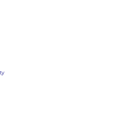
   
               