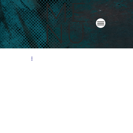
ME
NU