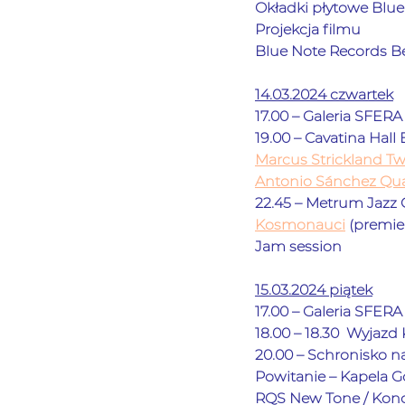
Okładki płytowe Blue
Projekcja filmu            
Blue Note Records B
14.03.2024 czwartek
17.00 – Galeria SFERA 
19.00 – Cavatina Hall Bi
Marcus Strickland Twi
Antonio Sánchez Qua
22.45 – Metrum Jazz Clu
Kosmonauc
i
 (premiera 
Jam session
15.03.2024 piątek
17.00 – Galeria SFERA 
18.00 – 18.30  Wyjazd
20.00 – Schronisko na S
Powitanie – 
Kapela Gó
RQS New Tone / Koncert 