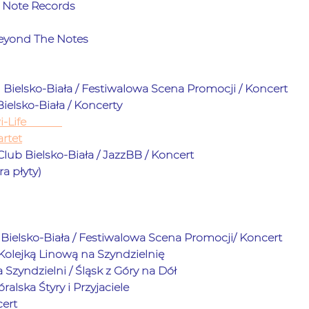
 Note Records 
  
eyond The Notes
 Bielsko-Biała / Festiwalowa Scena Promocji / Koncert         
elsko-Biała / Koncerty             
-Life 
rtet
b Bielsko-Biała / JazzBB / Koncert             
płyty)             
Bielsko-Biała / Festiwalowa Scena Promocji/ Koncert           
 Kolejką Linową na Szyndzielnię 
zyndzielni / Śląsk z Góry na Dół             
ralska Śtyry i Przyjaciele
            