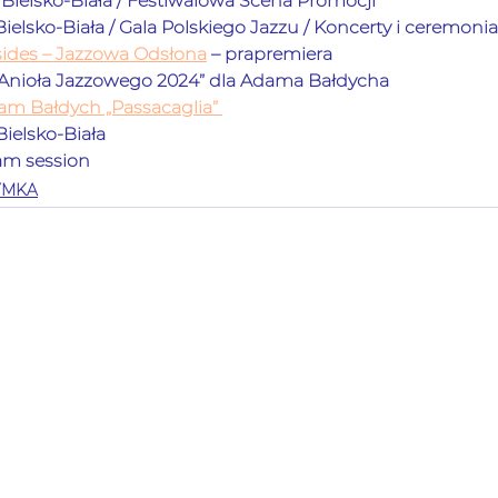
 Bielsko-Biała / Festiwalowa Scena Promocji
ielsko-Biała / Gala Polskiego Jazzu / Koncerty i ceremonia     
nsides – Jazzowa Odsłona
 – prapremiera             
Anioła Jazzowego 2024” dla Adama Bałdycha            
am Bałdych „Passacaglia” 
lsko-Biała             
jam session
YMKA