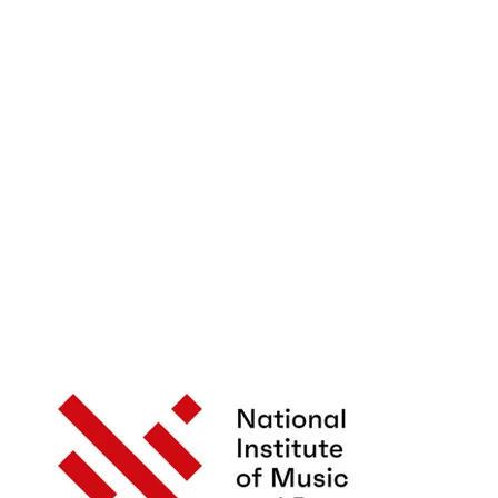
oszenie na
erencję prasową