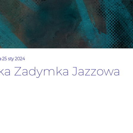
a
25 sty 2024
lska Zadymka Jazzowa