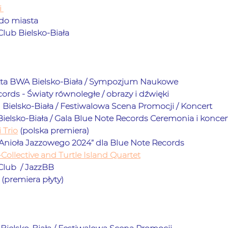
 
 do miasta
Club Bielsko-Biała
ixta BWA Bielsko-Biała / Sympozjum Naukowe             
ords - Światy równoległe / obrazy i dźwięki
 Bielsko-Biała / Festiwalowa Scena Promocji / Koncert         
ielsko-Biała / Gala Blue Note Records Ceremonia i koncerty       
 Trio
 (polska premiera)  
Anioła Jazzowego 2024” dla Blue Note Records              
ollective and Turtle Island Quartet
b  / JazzBB            
 (premiera płyty)            