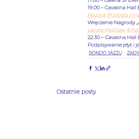
17.00 – Galeria SFERA
19.00 – Cavatina Hall B
Paulina Przybysz / I
Wręczenie Nagrody 
„
Leszek Możdżer & Ad
22.30 – Cavatina Hall Bie
Podpisywanie płyt i 
RONDO JAZZU
ZAD
Ostatnie posty