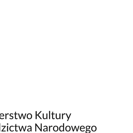
Ale Jazz!!! - Wystawa
Zapr
plakatów Karoliny
konf
Glanowskiej