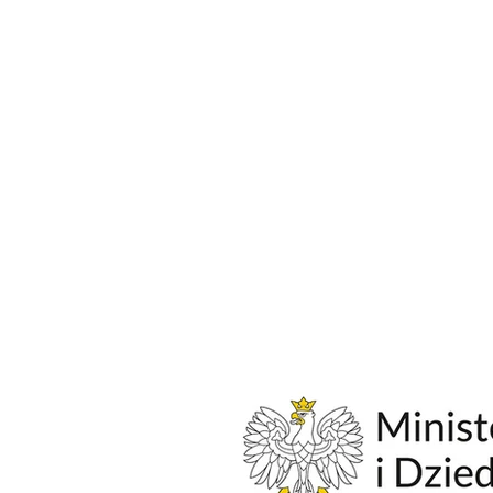
Konkurs im. Jana Ptaszyna
Wróblewskiego 2025